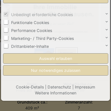
Unbedingt erforderliche Cookies
Funktionale Cookies
Performance Cookies
Obertshausen
Marketing- / Third Party-Cookies
Drittanbieter-Inhalte
Preis:
Wohnfläche ca.:
Cookie-Details
|
Datenschutz
|
Impressum
Preis auf Anfrage
168 m²
Weitere Informationen
Grundstück ca.:
Zimmeranzahl:
409 m²
7