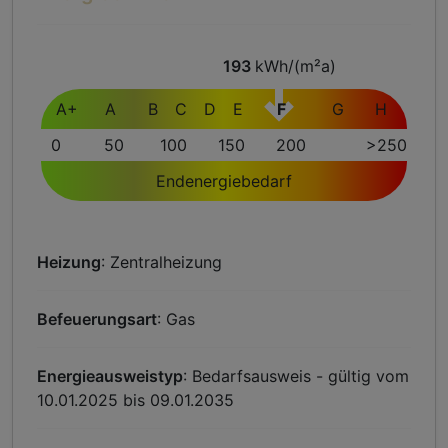
193
kWh/(m²a)
A+
A
B
C
D
E
F
G
H
0
50
100
150
200
>250
Endenergiebedarf
Heizung
: Zentralheizung
Befeuerungsart
: Gas
Energieausweistyp
: Bedarfsausweis - gültig vom
10.01.2025 bis 09.01.2035