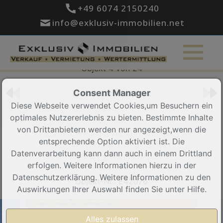
+49 6074 2150240
info@exklusiv-immobilien.net
Objekt 4 von 24
Consent Manager
Zurück zur Übersicht
Diese Webseite verwendet Cookies,um Besuchern ein
optimales Nutzererlebnis zu bieten. Bestimmte Inhalte
von Drittanbietern werden nur angezeigt,wenn die
STILVOLLES EINFAMILIENHAUS IN
entsprechende Option aktiviert ist. Die
BEGEHRTER LAGE VON
Datenverarbeitung kann dann auch in einem Drittland
OBERTSHAUSEN!
erfolgen. Weitere Informationen hierzu in der
Datenschutzerklärung. Weitere Informationen zu den
Objekt-Nr.: E42076
Auswirkungen Ihrer Auswahl finden Sie unter
Hilfe
.